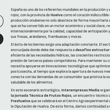
España es uno de los referentes mundiales en la producción y
rojos, con la provincia de
Huelva
como el corazón indiscutible 
producción onubense no solo abastece de forma mayoritaria 
que se ha convertido en un motor económico y social clave, r
internacionalmente por la calidad, capacidad de anticipación 
sus fresas, arándanos, frambuesas y moras.
El éxito de los berries exige una adaptación constante. El se
encrucijada donde debe dar respuesta a
desafíos estructur
eficiente de las necesidades hídricas, las crecientes restricci
presión de terceros países competidores. Para mantener su c
necesita apoyarse en innovaciones tecnológicas que optimicen
postcosecha, al tiempo que explora la apertura de nuevos me
conecta con las demandas de un consumidor que prioriza la sost
saludable de los alimentos.
En este escenario estratégico,
Interempresas Media
organi
la Jornada Técnica de Frutos Rojos
, un encuentro técnico 
Freshuelva
que se celebrará en el Centro Agroexperimental 
la Diputación de Huelva. De esta forma, damos continuidad a 