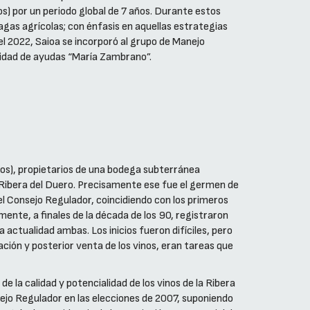
s) por un periodo global de 7 años. Durante estos
lagas agrícolas; con énfasis en aquellas estrategias
el 2022, Saioa se incorporó al grupo de Manejo
alidad de ayudas “María Zambrano”.
gos), propietarios de una bodega subterránea
e Ribera del Duero. Precisamente ese fue el germen de
del Consejo Regulador, coincidiendo con los primeros
nte, a finales de la década de los 90, registraron
 actualidad ambas. Los inicios fueron difíciles, pero
ación y posterior venta de los vinos, eran tareas que
 la calidad y potencialidad de los vinos de la Ribera
sejo Regulador en las elecciones de 2007, suponiendo