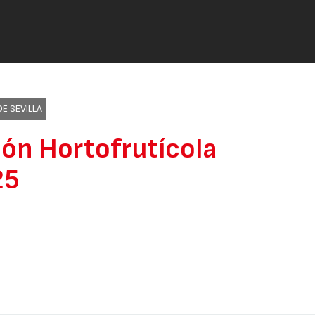
O
E SEVILLA
ión Hortofrutícola
25