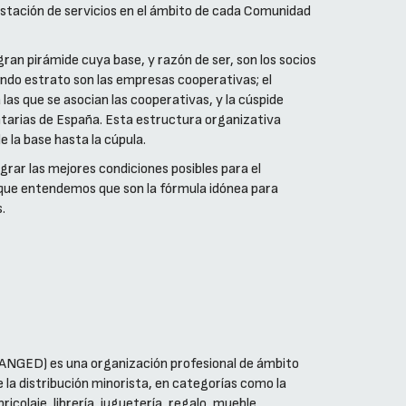
estación de servicios en el ámbito de cada Comunidad
an pirámide cuya base, y razón de ser, son los socios
undo estrato son las empresas cooperativas; el
 las que se asocian las cooperativas, y la cúspide
ntarias de España. Esta estructura organizativa
e la base hasta la cúpula.
grar las mejores condiciones posibles para el
orque entendemos que son la fórmula idónea para
.
(ANGED) es una organización profesional de ámbito
la distribución minorista, en categorías como la
olaje, librería, juguetería, regalo, mueble,