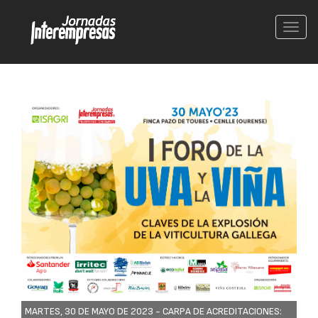
Conm
nave
MARTES, 30 DE MAYO DE 2023 -
CARPA DE ACREDITACIONES: