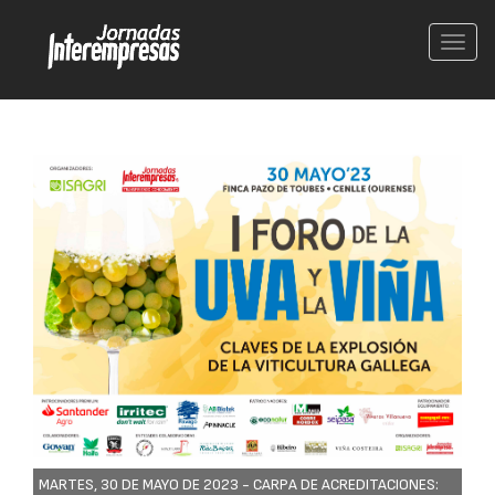
Conm
nave
MARTES, 30 DE MAYO DE 2023 -
CARPA DE ACREDITACIONES: