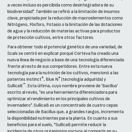
a veces incluso es percibida como desintegradora de su
biodiversidad". También se refirió a la limitación de insumos
clave, propiciada por la reducción de macroelementos como
Nitrógeno, Fósforo, Potasio o la limitación de las dotaciones
de agua y la reducción de materias activas para productos
de protección cultivos, entre otros factores.
Para obtener todo el potencial genético de una variedad, de
Scals se centró en explicar porqué Corteva ha creado una
nueva línea de negocio a base de una tecnología diferenciada
frente al resto de sus competidores. Entre esta nueva
tecnología para la nutrición de los cultivos, mencionó a las
®
®
patentes Instinct
, Blue N
(tecnología adquirida) y
™
SullicaB
. Esta última, cuyo nombre proviene de 'Bacillus'
escrito al revés, "es una herramienta diferenciadora para
optimizar el rendimiento en los principales cultivos de
invernadero". SullicaB es un concentrado de cuatro cepas
seleccionadas de Bacillus que, a grandes rasgos, incrementa
la disponibilidad nutrientes para la planta. En cuanto a sus
beneficios para el suelo, "SullicaB permite reducir la
incidencia de otros organismos nocivos al competir en su