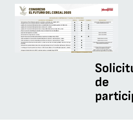
Solici
de
partic