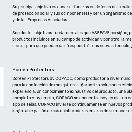
Su principal objetivo es aunar esfuerzos en defensa de la cali
de protección solar y sus componentes) y ser un organismo de 
y de las Empresas Asociadas.
Son dos los objetivos fundamentales que ASEFAVE persigue; por 
productos incluidos en su campo de actividad y por otro, la mej
sector para que puedan dar “respuesta” a las nuevas tecnologí
Screen Protectors
Screen Protectors by COPACO, como productor a nivel mundial 
para la confección de mosquiteras, garantiza soluciones efici
experiencia, un conocimiento exhaustivo del producto, una pl
completa muy amplia, COPACO se encuentra hoy en día a la ca
tipo de telas. COPACO invierte continuamente en nuevos produc
inagotable pasión de sus colaboradores en aras de su mayor obj