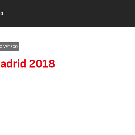
TO
RO VETECO
Madrid 2018