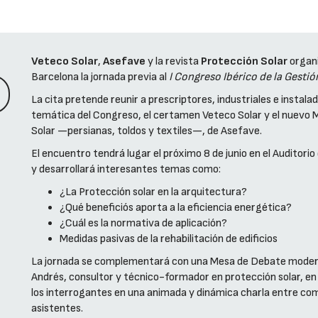
Veteco Solar
,
Asefave
y la revista
Protección Solar
organ
Barcelona la jornada previa al
I Congreso Ibérico de la Gestió
La cita pretende reunir a prescriptores, industriales e instala
temática del Congreso, el certamen Veteco Solar y el nuevo M
Solar —persianas, toldos y textiles—, de Asefave.
El encuentro tendrá lugar el próximo 8 de junio en el Auditori
y desarrollará interesantes temas como:
¿La Protección solar en la arquitectura?
¿Qué beneficiós aporta a la eficiencia energética?
¿Cuál es la normativa de aplicación?
Medidas pasivas de la rehabilitación de edificios
La jornada se complementará con una Mesa de Debate moder
Andrés, consultor y técnico-formador en protección solar, en
los interrogantes en una animada y dinámica charla entre co
asistentes.