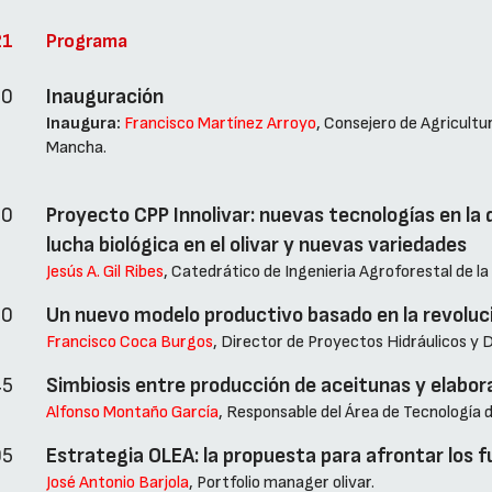
21
Programa
00
Inauguración
Inaugura:
Francisco Martínez Arroyo
, Consejero de Agricultu
Mancha.
10
Proyecto CPP Innolivar: nuevas tecnologías en la d
lucha biológica en el olivar y nuevas variedades
Jesús A. Gil Ribes
, Catedrático de Ingenieria Agroforestal de l
30
Un nuevo modelo productivo basado en la revoluci
Francisco Coca Burgos
, Director de Proyectos Hidráulicos y De
45
Simbiosis entre producción de aceitunas y elabora
Alfonso Montaño García
, Responsable del Área de Tecnología 
05
Estrategia OLEA: la propuesta para afrontar los fu
José Antonio Barjola
, Portfolio manager olivar.