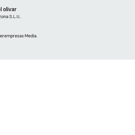
l olivar
ona S.L.U..
nterempresas Media.