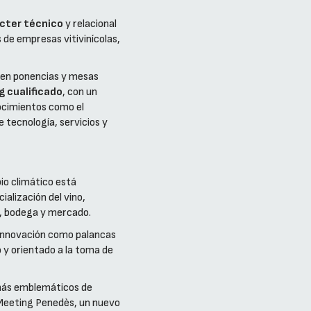
ácter técnico
y relacional
 de empresas vitivinícolas,
 en ponencias y mesas
g cualificado
, con un
nocimientos como el
 tecnología, servicios y
io climático está
alización del vino,
o, bodega y mercado.
 innovación como palancas
 y orientado a la toma de
s más emblemáticos de
o Meeting Penedès, un nuevo