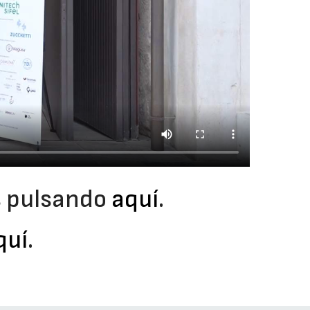
as pulsando
aquí
.
quí
.