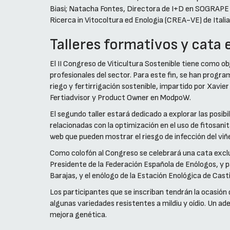
Biasi; Natacha Fontes, Directora de I+D en SOGRAPE y 
Ricerca in Vitocoltura ed Enologia (CREA-VE) de Italia
Talleres formativos y cata 
El II Congreso de Viticultura Sostenible tiene como ob
profesionales del sector. Para este fin, se han program
riego y fertirrigación sostenible, impartido por Xavie
Fertiadvisor y Product Owner en ModpoW.
El segundo taller estará dedicado a explorar las posib
relacionadas con la optimización en el uso de fitosani
web que pueden mostrar el riesgo de infección del vi
Como colofón al Congreso se celebrará una cata exclu
Presidente de la Federación Española de Enólogos, y pa
Barajas, y el enólogo de la Estación Enológica de Casti
Los participantes que se inscriban tendrán la ocasión
algunas variedades resistentes a mildiu y oídio. Un a
mejora genética.