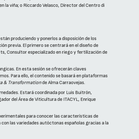
 la viña; o Riccardo Velasco, Director del Centro di
están produciendo y ponerlos a disposición de los
ión previa. El primero se centrará en el diseño de
s, Consultor especializado en riego y fertilización de
fúngicas. En esta sesión se ofrecerán claves
ismos. Para ello, el contenido se basará en plataformas
a & Transformation
de Alma Carraovejas.
rmedades. Estará coordinada por Luis Buitrón,
igador del Área de Viticultura de ITACYL, Enrique
xperimentales para conocer las características de
n con las variedades autóctonas españolas gracias a la