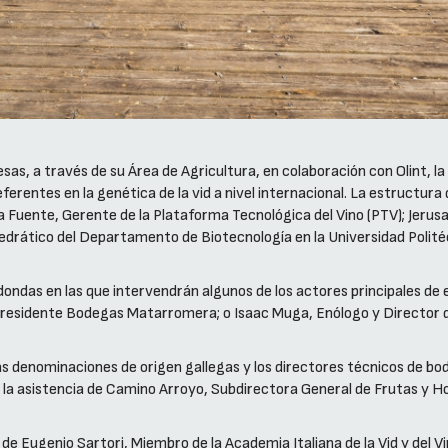
s, a través de su Área de Agricultura, en colaboración con Olint, la r
ferentes en la genética de la vid a nivel internacional. La estructura
 la Fuente, Gerente de la Plataforma Tecnológica del Vino (PTV); Jer
drático del Departamento de Biotecnología en la Universidad Politéc
dondas en las que intervendrán algunos de los actores principales de
Presidente Bodegas Matarromera; o Isaac Muga, Enólogo y Director d
e las denominaciones de origen gallegas y los directores técnicos de
a asistencia de Camino Arroyo, Subdirectora General de Frutas y Horta
de Eugenio Sartori, Miembro de la Academia Italiana de la Vid y del Vi