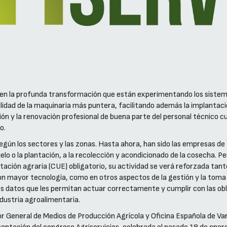
e en la profunda transformación que están experimentando los siste
ibilidad de la maquinaria más puntera, facilitando además la implanta
ión y la renovación profesional de buena parte del personal técnico 
o.
 según los sectores y las zonas. Hasta ahora, han sido las empresas 
lo o la plantación, a la recolección y acondicionado de la cosecha. Per
tación agraria (CUE) obligatorio, su actividad se verá reforzada tant
 mayor tecnología, como en otros aspectos de la gestión y la toma d
los datos que les permitan actuar correctamente y cumplir con las ob
ndustria agroalimentaria.
r General de Medios de Producción Agrícola y Oficina Española de Var