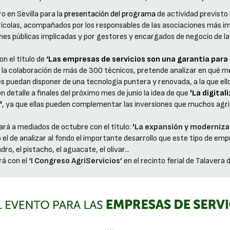
 en Sevilla para la
presentación del programa
de actividad previsto 
rícolas, acompañados por los responsables de las asociaciones más i
nes públicas implicadas y por gestores y encargados de negocio de l
on el título de
‘Las empresas de servicios son una garantía para 
on la colaboración de más de 300 técnicos, pretende analizar en qué me
puedan disponer de una tecnología puntera y renovada, a la que ellos
 detalle a finales del próximo mes de junio la idea de que
'La digita
'
, ya que ellas pueden complementar las inversiones que muchos agric
rá a mediados de octubre con el título:
'La expansión y modernizac
l de analizar al fondo el importante desarrollo que este tipo de empr
o, el pistacho, el aguacate, el olivar...
rá con el
‘I Congreso AgriServicios’
en el recinto ferial de Talavera 