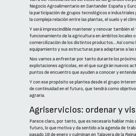
Negocio Agroalimentario en Santander España y Euro
la participación de grupos tecnológicos e industriale
la compleja relación entre las plantas, el suelo y el clim
Y será imprescindible mantener y renovar también el
funcionamiento de la agricultura en ámbitos locales o
comercilización de los distintos productos... Así como
equipamiento y sus estructuras para adaptarse a las 
Nos vamos a enfrentar por tanto durante los próximos
explotaciones agrícolas, en el que surgirán nuevos act
puntos de encuentro que ayuden a conocer y entender
Y con ese propósito se plantea desde el grupo Interem
de continuidad en el futuro, que tendrá como objetivo 
agraria.
Agriservicios: ordenar y vi
Parece claro, por tanto, que es necesario hablar más d
futuro, lo que motiva y da sentido a la agenda de tra
pasado 18 de enero y culminan en Talavera de la Reina 