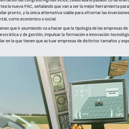
sentación del congreso Agriservicios, celebrada el pasado 18 de ener
tea la nueva PAC, señalando que van a ser la mejor herramienta para 
lar pronto, y la única alternativa viable para afrontar las inversiones
ntal, como económico o social.
ienen que ir asumiendo va a hacer que la tipología de las empresas de
urocrática y de gestión, impulsar la formación e innovación tecnológi
olar en la que tienen que actuar empresas de distintos tamaños y esp