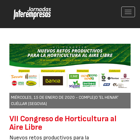
Conm
nave
MIÉRCOLES, 15 DE ENERO DE 2020 -
COMPLEJO 'EL HENAR'
CUÉLLAR (SEGOVIA)
VII Congreso de Horticultura al
Aire Libre
Nuevos retos productivos para la