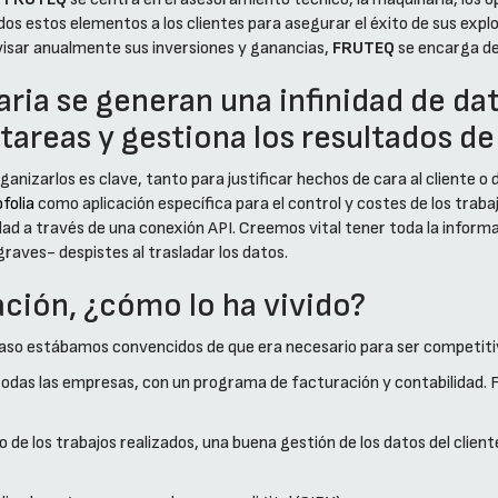
s estos elementos a los clientes para asegurar el éxito de sus explo
evisar anualmente sus inversiones y ganancias,
FRUTEQ
se encarga de
aria se generan una infinidad de dato
 tareas y gestiona los resultados d
anizarlos es clave, tanto para justificar hechos de cara al cliente o
folia
como aplicación específica para el control y costes de los traba
dad a través de una conexión API. Creemos vital tener toda la infor
graves- despistes al trasladar los datos.
zación, ¿cómo lo ha vivido?
caso estábamos convencidos de que era necesario para ser competit
das las empresas, con un programa de facturación y contabilidad. F
o de los trabajos realizados, una buena gestión de los datos del cli