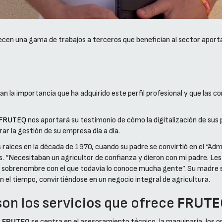
ecen una gama de trabajos a terceros que benefician al sector aport
an la importancia que ha adquirido este perfil profesional y que las co
FRUTEQ
nos aportará su testimonio de cómo la digitalización de sus p
ar la gestión de su empresa día a día.
s raíces en la década de 1970, cuando su padre se convirtió en el “Ad
 “Necesitaban un agricultor de confianza y dieron con mi padre. Les 
este sobrenombre con el que todavía lo conoce mucha gente”. Su madre 
 el tiempo, convirtiéndose en un negocio integral de agricultura.
son los servicios que ofrece
FRUTE
,
FRUTEQ
se centra en el asesoramiento técnico, la maquinaria, los op