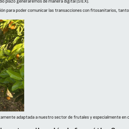
io plazo generaremos de manera digital (SIEX).
n para poder comunicar las transacciones con fitosanitarios, tanto la
amente adaptada a nuestro sector de frutales y especialmente en cí