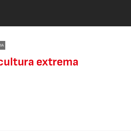
IA
icultura extrema